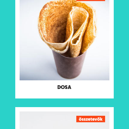
Tradicionális dél-indiai palacsinta rizsből és
lencséből
Tápanyagtartalom (g/adag)
Energia 84 kcal
Fehérje 1.7 g
Szénhidrát 1.8 g
ebből cukor 1.1 g
Rost 2.3 g
Zsír 7.3 g
ebből telített zsírok 1.5 g
Só 0.6 g
Allergének:
Nincs
DOSA
NAAN
Frissen, helyben készített tradicionális indiai