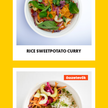
RICE SWEETPOTATO CURRY
BHAJI BOWL
Basmati rizs, répa, fehér káposzta, vöröshagyma,
uborka, friss koriander, bhaji paszta, karfiol, Deggi
Mirch, mangó por, Pav Bhaji masala fűszerkeverék,
borsó, burgonya, paradicsom