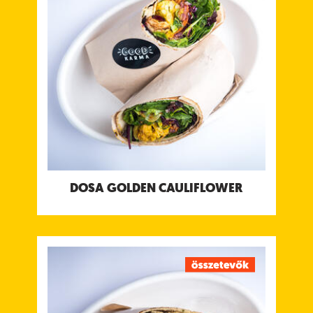
paradicsomos csatnival & kókuszjoghurt csatnival
Tápanyagtartalom (g/adag)
Energia 221 kcal
Fehérje 5.3 g
Szénhidrát 20 g
ebből cukor 15 g
Rost 6 g
Zsír 11 g
ebből telített zsírok 7.3 g
Só 1.4 g
Allergének:
Mustár
DOSA GOLDEN CAULIFLOWER
DOSA CHICKEN
Sült csirke, joghurtos masala fűszerben pácolva,
kachumber salsával, édes tamarind csatnival &
joghurt csatnival