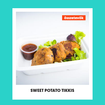
SWEET POTATO TIKKIS
3 db sült édesburgonya pogácsa választható
csatnival
Tápanyagtartalom (g/adag)
Energia 322 kcal
Fehérje 4.2 g
Szénhidrát 50 g
ebből cukor 15 g
Rost 5.3 g
Zsír 10 g
ebből telített zsírok 8.4 g
Só 0.09 g
Allergének:
Mustár
SWEET POTATO TIKKIS