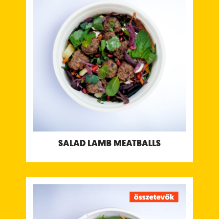
Darált bárányhús pirított római köménnyel,
gyömbérrel és fokhagymával fűszerezve, zöld
menta & koriander csatnival, édes tamarind
csatnival és joghurt csatnival.
Tápanyagtartalom (g/adag)
Energia 400 kcal
Fehérje 28 g
Szénhidrát 20 g
ebből cukor 17 g
Rost 5.3 g
Zsír 22 g
ebből telített zsírok 8.8 g
Só 1.4 g
Allergének:
Tejtermék, Mustár
SALAD LAMB MEATBALLS
SALAD DAILY DAL
Ízletes lencse, csicseriborsó vagy felesborsó