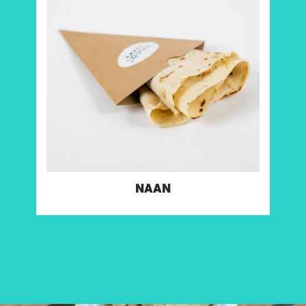
lepénykenyér
Tápanyagtartalom (g/adag)
Energia 192 kcal
Fehérje 7.7 g
Szénhidrát 34 g
ebből cukor 3.6 g
Rost 5.6 g
Zsír 1.8 g
ebből telített zsírok 0.2 g
Só 0.3 g
Allergének:
Glutén
NAAN