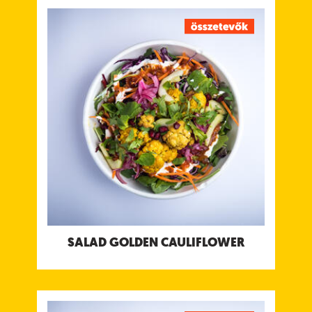
SALAD GOLDEN CAULIFLOWER
Sült karfiol falatkák chili csatnival, bengáli
paradicsomos csatnival & kókuszjoghurt csatnival.
Tápanyagtartalom (g/adag)
Energia 226 kcal
Fehérje 6 g
Szénhidrát 20 g
ebből cukor 14 g
Rost 6.6 g
Zsír 12 g
ebből telített zsírok 8.2 g
Só 1.2 g
Allergének:
Mustár
SALAD GOLDEN CAULIFLOWER
SALAD CHICKEN TIKKA