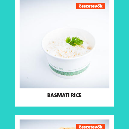
BASMATI RICE
Tápanyagtartalom (g/adag)
Energia273 kcal
Fehérje 6.2 g
Szénhidrát 55 g
ebből cukor 0 g
Rost 0.8 g
Zsír 2.8 g
ebből telített zsírok 0.3 g
Só 0.7 g
Allergének:
Nincs
BASMATI RICE
DOSA