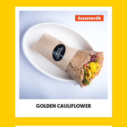
GOLDEN CAULIFLOWER
Sült karfiol falatkák chili csatnival, bengáli
paradicsomos csatnival & kókuszjoghurt csatnival.
Tápanyagtartalom (g/adag)
Energia 407 g
Fehérje 13 g
Szénhidrát 54
ebből cukor 19 g
Rost 12 g
Zsír 12 g
ebből telített zsírok 7.5 g
Só 1.8 g
Allergének:
Glutén, Mustár
GOLDEN CAULIFLOWER