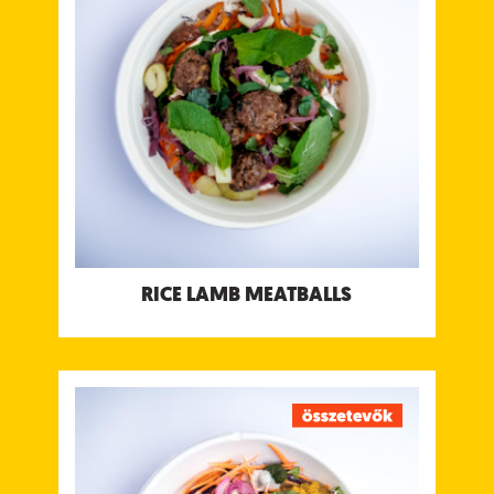
gyömbérrel és fokhagymával fűszerezve, zöld
menta & koriander csatnival, édes tamarind
csatnival és joghurt csatnival
Tápanyagtartalom (g/adag)
Energia 623 kcal
Fehérje 33 g
Szénhidrát 65 g
ebből cukor 18 g
Rost 5.9 g
Zsír 24 g
ebből telített zsírok8.8 g
Só 2.5 g
Allergének:
Tejtermék, Mustár
RICE LAMB MEATBALLS
RICE DAILY DAL
Ízletes lencse, csicseriborsó vagy felesborsó
(moon, sárgaborsó vagy masoor) dal kachumber
salsával, zöld menta & koriander csatnival és