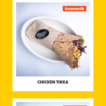
CHICKEN TIKKA
Sült csirke, joghurtos masala fűszerben pácolva,
kachumber salsával, édes tamarind csatnival &
joghurt csatnival
Tápanyagtartalom (g/adag)
Energia 676 kcal
Fehérje 46 g
Szénhidrát 55 g
ebből cukor 22 g
Rost 9.8 g
Zsír 28 g
ebből telített zsírok 9.9 g
Só 2.1 g
Allergének:
Glutén, Tejtermék, Mustár
CHICKEN TIKKA
LAMB MEATBALLS