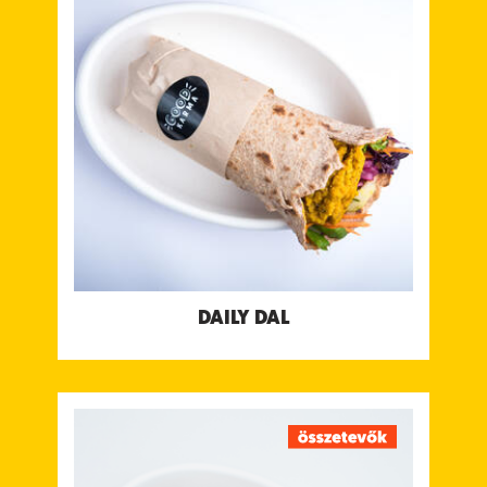
Ízletes lencse, csicseriborsó vagy felesborsó
(moon, sárgaborsó vagy masoor) dal kachumber
salsával, zöld menta & koriander csatnival és
kókuszjoghurt csatnival
Tápanyagtartalom (g/adag)
Energia 412 kcal
Fehérje 16 g
Szénhidrát 56 g
ebből cukor 14 g
Rost 13 g
Zsír 10 g
ebből teliített zsírok 4.9 g
Só 2.4 g
Allergének:
Glutén
DAILY DAL
SWEET POTATO CURRY
Thai stílusú édesburgonya, sárgarépa és sütőtök
curry mogyoróval és lime-mal, Bengáli