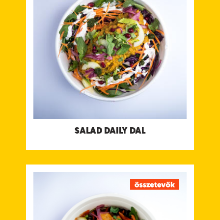
(moon, sárgaborsó vagy masoor) dal kachumber
salsával, zöld menta & koriander csatnival és
kókuszjoghurt csatnival.
Tápanyagtartalom (g/adag)
Energia 192 kcal
Fehérje 11 g
Szénhidrát 25 g
ebből cukor 8.9 g
Rost 8.9 g
Zsír 3.3 g
ebből telített zsírok 0.9 g
Só 1.2 g
Allergének:
Nincs
SALAD DAILY DAL
SALAD SWEET POTATO CURRY
Thai stílusú édesburgonya, sárgarépa és sütőtök
curry mogyoróval és lime-mal, Bengáli
Paradicsom és Kókuszjoghurt csatnival