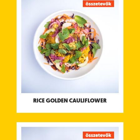
Sült karfiol falatkák chili csatnival, bengáli
paradicsomos csatnival & kókuszjoghurt csatnival
Tápanyagtartalom (g/adag)
Energia 450 kcal
Fehérje 11 g
Szénhidrát 65 g
ebből cukor 16 g
Rost 7.1 g
Zsír 14 g
ebből telített zsírok 8.4 g
Só 2.2 g
Allergének:
Mustár
RICE GOLDEN CAULIFLOWER
RICE CHICKEN TIKKA