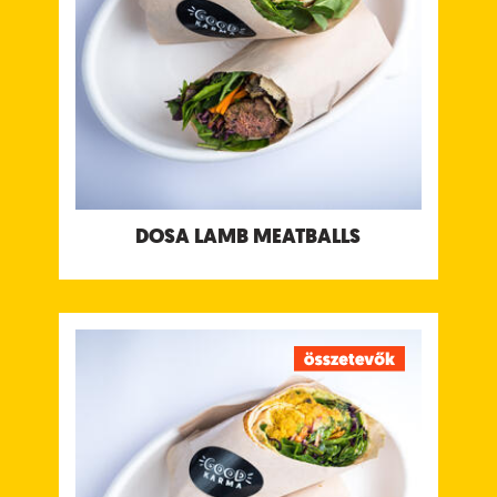
Tápanyagtartalom (g/adag)
Energia 422 kcal
Fehérje 29 g
Szénhidrát 23 g
ebből cukor 19 g
Rost 4.8 g
Zsír 23 g
ebből telített zsírok 9.1 g
Só 1.7 g
Allergének:
Tejtermék, Mustár
DOSA LAMB MEATBALLS
DOSA DAILY DAL
Ízletes lencse, csicseriborsó vagy felesborsó
(moon, sárgaborsó vagy masoor) dal kachumber
salsával, zöld menta & koriander csatnival és
kókuszjoghurt csatnival
Tápanyagtartalom (g/adag)