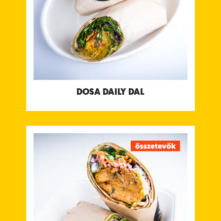
Energia 219 kcal
Fehérje 8.7 g
Szénhidrát 22 g
ebből cukor 10 g
Rost 7.2 g
Zsír 8.6 g
ebből telített zsírok 4.6 g
Só 2 g
Allergének:
Nincs
DOSA DAILY DAL
DOSA SWEET POTATO CURRY
Thai stílusú édesburgonya, sárgarépa és sütőtök
curry mogyoróval és lime-mal, Bengáli
Paradicsom és Kókuszjoghurt csatnival
Allergének: Mustár, Földimogyoró