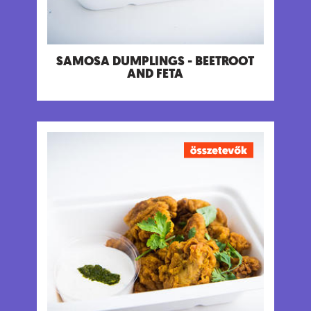
Só 1.9 g
Allergének:
Glutén, Tejtermék
SAMOSA DUMPLINGS - BEETROOT
AND FETA
CHICKEN PAKORA
Tradícionális indiai falatkák enyhén fűszeres
csicseriborsóliszt bundában, joguhrt csatnival &
zöld csatnival.
Tápanyagtartalom (g/adag)
Energia 644 kcal
Fehérje 56 g
Szénhidrát 20 g
ebből cukor 3.1 g
Rost 4.2 g
Zsír 37 g
ebből telített zsírok 15 g
Só 2.3 g