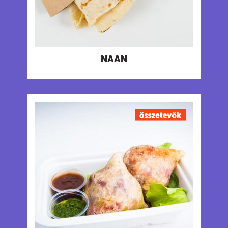
Só 1.3 g
Allergének:
Glutén, Laktóz
NAAN
SAMOSA DUMPLINGS -
BEETROOT AND FETA
Céklával és fetával töltött tésztabatyuk, zöld &
tamarind csatnival
Tápanyagtartalom (g/adag)
Energia 245 kcal
Fehérje 9 g
Szénhidrát 32 g
ebből cukor 15 g
Rost 4.5 g
Zsír 7.7 g
ebből telített zsírok 3.3 g