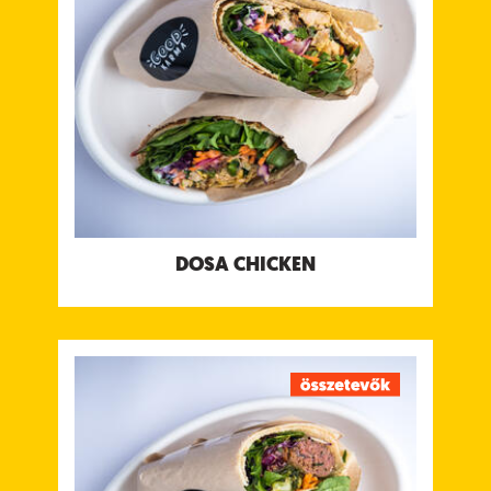
Tápanyagtartalom (g/adag)
Energia 466 kcal
Fehérje 40 g
Szénhidrát 22 g
ebből cukor 20 g
Rost 3.9 g
Zsír 23 g
ebből telített zsírok 8 g
Só 1.6 g
Allergének:
Tejtermék, Mustár
DOSA CHICKEN
DOSA LAMB MEATBALLS
Darált bárányhús pirított római köménnyel,
gyömbérrel és fokhagymával fűszerezve, zöld
menta & koriander csatnival, édes tamarind
csatnival és joghurt csatnival