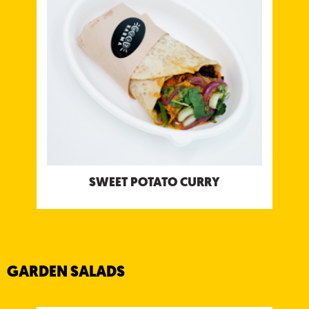
Paradicsom és Kókuszjoghurt csatnival
Allergének: Glutén, Tejtermékek, Mustár,
Földimogyoró
SWEET POTATO CURRY
GARDEN SALADS