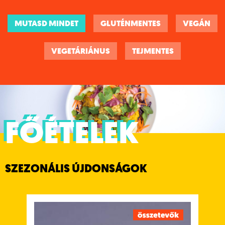
MUTASD MINDET
GLUTÉNMENTES
VEGÁN
VEGETÁRIÁNUS
TEJMENTES
FŐÉTELEK
SZEZONÁLIS ÚJDONSÁGOK
INDIAN VEG STIR FRY BOWL