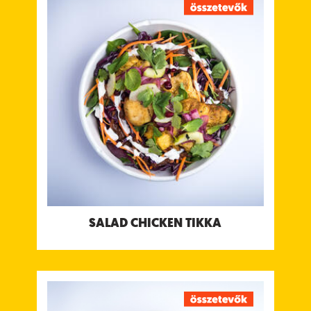
Sült csirke, joghurtos masala fűszerben pácolva,
kachumber salsával, édes tamarind csatnival &
joghurt csatnival.
Tápanyagtartalom (g/adag)
Energia 458 kcal
Fehérje 40 g
Szénhidrát 20 g
ebből cukor 17 g
Rost 4.5 g
Zsír 23 g
ebből telített zsírok 8 g
Só 1.4 g
Allergének:
Tejtermék, Mustár
SALAD CHICKEN TIKKA
SALAD LAMB MEATBALLS