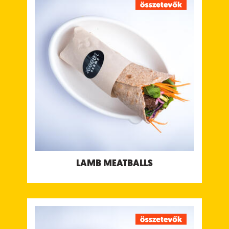
Darált bárányhús pirított római köménnyel,
gyömbérrel és fokhagymával fűszerezve, zöld
menta & koriander csatnival, édes tamarind
csatnival és joghurt csatnival
Tápanyagtartalom (g/adag)
Energia 615 kcal
Fehérje 36 g
Szénhidrát 56 g
ebbl cukor 23 g
Rost 10 g
Zsír 25g
ebből telített zsírok 9.3 g
Só 2 g
Allergének:
Glutén, Tejtermék, Mustár
LAMB MEATBALLS
DAILY DAL