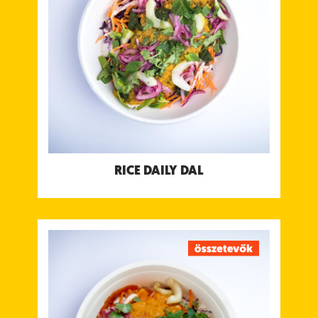
kókuszjoghurt csatnival
Tápanyagtartalom (g/adag)
Energia 418 kcal
Fehérje 14 g
Szénhidrát 66 g
ebből cukor 10 g
Rost 8 g
Zsír 9.1 g
ebből telített zsírok 4.5 g
Só 2.2 g
Allergének:
Nincs
RICE DAILY DAL
RICE SWEETPOTATO CURRY
Thai stílusú édesburgonya, sárgarépa és sütőtök
curry mogyoróval és lime-mal, Bengáli
Paradicsom, Chili és Kókuszjoghurt csatnival