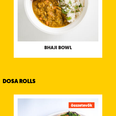
BHAJI BOWL
DOSA ROLLS
DOSA GOLDEN CAULIFLOWER
Sült karfiol falatkák chili csatnival, bengáli