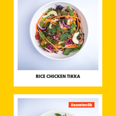
Sült csirke, joghurtos masala fűszerben pácolva,
kachumber salsával, édes tamarind csatnival &
joghurt csatnival
Tápanyagtartalom (g/adag)
Energia 689 kcal
Fehérje 45 g
Szénhidrát 67 g
ebből cukor 20 g
Rost 5.1 g
Zsír 26 g
ebből telített zsírok 8.2 g
Só 2.4 g
Allergének:
Tejtermék, Mustár
RICE CHICKEN TIKKA
RICE LAMB MEATBALLS
Darált bárányhús pirított római köménnyel,