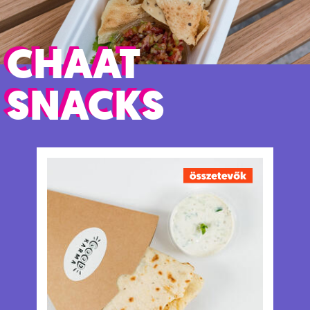
CHAAT
SNACKS
NAAN
Frissen, helyben készítjük a tradiconális indiai
lepénykenyeret.
Tápanyagtartalom (g/adag)
Energia 180 kcal
Fehérje 7.5 g
Szénhidrát 18 g
ebből cukor 2.1 g
Rost 3.7 g
Zsír 7.9 g
ebből telített zsírok 0.8