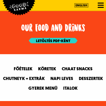
ENGLISH
Our Food and Drinks
LETÖLTÉS PDF-KÉNT
FŐÉTELEK
KÖRETEK
CHAAT SNACKS
CHUTNEYK + EXTRÁK
NAPI LEVES
DESSZERTEK
GYEREK MENÜ
ITALOK